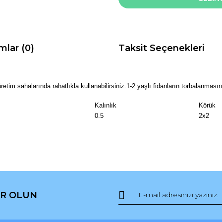
mlar (0)
Taksit Seçenekleri
retim sahalarında rahatlıkla kullanabilirsiniz.
1-2 yaşlı fidanların torbalanmasınd
Kalınlık
Körük
0.5
2x2
da ve diğer konularda yetersiz gördüğünüz noktaları öneri formunu kullana
Bu ürüne ilk yorumu siz yapın!
R OLUN
r.
Yorum Yaz