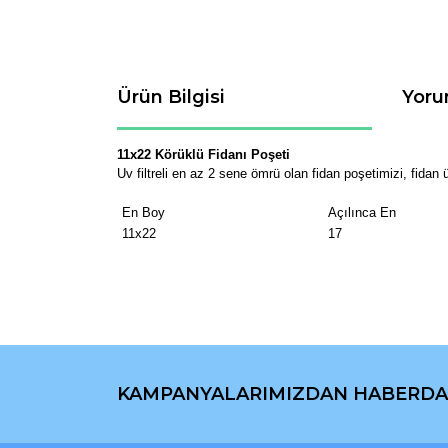
Ürün Bilgisi
Yoru
11x22 Körüklü Fidanı Poşeti
Uv filtreli en az 2 sene ömrü olan fidan poşetimizi, fidan ü
En Boy
Açılınca En
11x22
17
Bu ürünün fiyat bilgisi, resim, ürün açıklamaların
Görüş ve önerileriniz için teşekkür ederiz.
KAMPANYALARIMIZDAN HABERDA
Ürün resmi kalitesiz, bozuk veya görüntülenemiyo
Ürün açıklamasında eksik bilgiler bulunuyor.