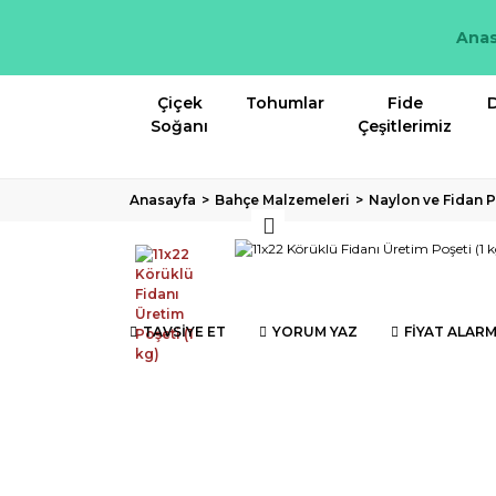
Anas
Çiçek
Tohumlar
Fide
D
Soğanı
Çeşitlerimiz
Anasayfa
Bahçe Malzemeleri
Naylon ve Fidan P
TAVSİYE ET
YORUM YAZ
FİYAT ALARM