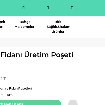
çek
Bahçe
Bitki
rı
Malzemeleri
Sağlık&Bakım
Ürünleri
 Fidanı Üretim Poşeti
2 TL
on ve Fidan Poşetleri
1 TL + KDV
CE HABER VER