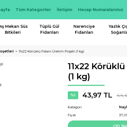
ayfa
Tüm Kategoriler
İletişim
Hesap Numaralarımız
ış Mekan Süs
Tüplü Gül
Narenciye
Yazlık Çi
Bitkileri
Fidanları
Fidanları
Soğanla
oşetleri
11x22 Körüklü Fidanı Üretim Poşeti (1 kg)
11x22 Körüklü
(1 kg)
I
43,97 TL
44,4
%1
Kategori
Nayl
Fiyat
37,0
GELİN