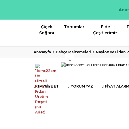
Anas
Çiçek
Tohumlar
Fide
D
Soğanı
Çeşitlerimiz
Anasayfa
Bahçe Malzemeleri
Naylon ve Fidan P
TAVSİYE ET
YORUM YAZ
FİYAT ALARM