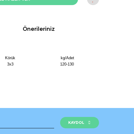
Önerileriniz
Körük
kg/Adet
3x3
120-130
rak tarafımıza iletebilirsiniz.
KAYDOL