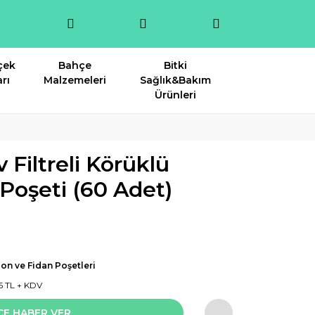
çek
Bahçe
Bitki
rı
Malzemeleri
Sağlık&Bakım
Ürünleri
Filtreli Körüklü
Poşeti (60 Adet)
on ve Fidan Poşetleri
5 TL + KDV
CE HABER VER