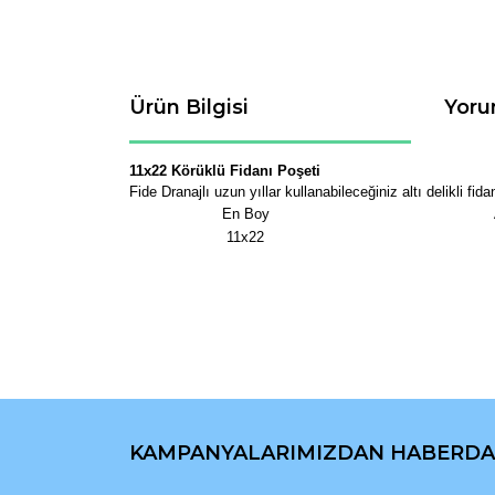
Ürün Bilgisi
Yoru
11x22 Körüklü Fidanı Poşeti
Fide Dranajlı uzun yıllar kullanabileceğiniz altı delikli fid
En Boy
11x22
Bu ürünün fiyat bilgisi, resim, ürün açıklamaların
Görüş ve önerileriniz için teşekkür ederiz.
KAMPANYALARIMIZDAN HABERDA
Ürün resmi kalitesiz, bozuk veya görüntülenemiyo
Ürün açıklamasında eksik bilgiler bulunuyor.