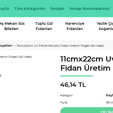
ayfa
Tüm Kategoriler
İletişim
Hesap Numaralarımız
ış Mekan Süs
Tüplü Gül
Narenciye
Yazlık Çi
Bitkileri
Fidanları
Fidanları
Soğanla
oşetleri
11cmx22cm Uv Filtreli Körüklü Fidan Üretim Poşeti (60 Adet)
11cmx22cm Uv 
Fidan Üretim 
I
46,14 TL
Kategori
Nayl
Fiyat
38,4
GELİN